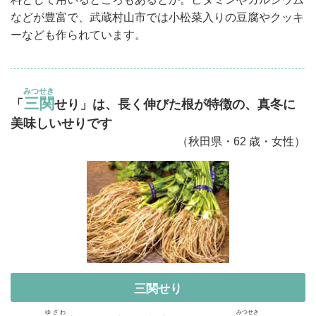
などが豊富で、武蔵村山市では小松菜入りの豆腐やクッキ
ーなども作られています。
みつせき
三関
「
せり」は、長く伸びた根が特徴の、真冬に
美味しいせりです
（秋田県・62 歳・女性）
三関せり
ゆざわ
みつせき