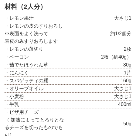
材料（2人分）
・レモン果汁
大さじ1
・レモンの皮のすりおろし
※表面をよく洗って
約1/2個分
表皮のみすりおろします
・レモンの薄切り
2枚
・ベーコン
2枚（約40g）
・茹でたほうれん草
80g
・にんにく
1片
・スパゲッティの麺
160g
・オリーブオイル
大さじ1
・小麦粉
大さじ1
・牛乳
400ml
・ピザ用チーズ
（ 加熱によってとろりとな
50g
るチーズを切ったものでも
可）