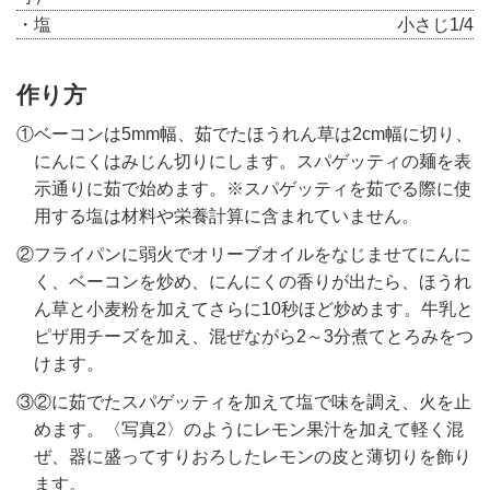
・塩
小さじ1/4
作り方
①ベーコンは5mm幅、茹でたほうれん草は2cm幅に切り、
にんにくはみじん切りにします。スパゲッティの麺を表
示通りに茹で始めます。※スパゲッティを茹でる際に使
用する塩は材料や栄養計算に含まれていません。
②フライパンに弱火でオリーブオイルをなじませてにんに
く、ベーコンを炒め、にんにくの香りが出たら、ほうれ
ん草と小麦粉を加えてさらに10秒ほど炒めます。牛乳と
ピザ用チーズを加え、混ぜながら2～3分煮てとろみをつ
けます。
③②に茹でたスパゲッティを加えて塩で味を調え、火を止
めます。〈写真2〉のようにレモン果汁を加えて軽く混
ぜ、器に盛ってすりおろしたレモンの皮と薄切りを飾り
ます。