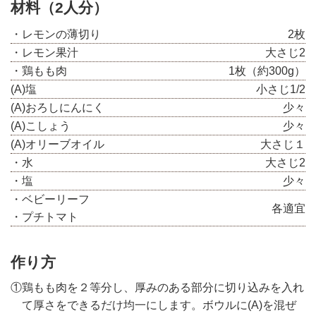
材料（2人分）
・レモンの薄切り
2枚
・レモン果汁
大さじ2
・鶏もも肉
1枚（約300g）
(A)塩
小さじ1/2
(A)おろしにんにく
少々
(A)こしょう
少々
(A)オリーブオイル
大さじ１
・水
大さじ2
・塩
少々
・ベビーリーフ
各適宜
・プチトマト
作り方
①鶏もも肉を２等分し、厚みのある部分に切り込みを入れ
て厚さをできるだけ均一にします。ボウルに(A)を混ぜ