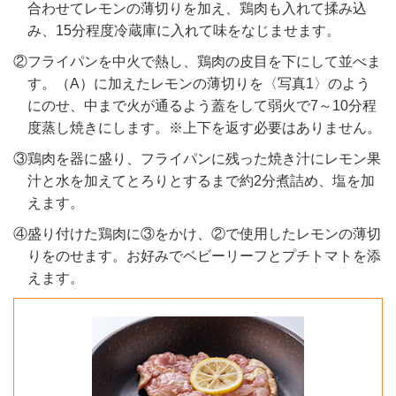
合わせてレモンの薄切りを加え、鶏肉も入れて揉み込
み、15分程度冷蔵庫に入れて味をなじませます。
②フライパンを中火で熱し、鶏肉の皮目を下にして並べま
す。（A）に加えたレモンの薄切りを〈写真1〉のよう
にのせ、中まで火が通るよう蓋をして弱火で7～10分程
度蒸し焼きにします。※上下を返す必要はありません。
③鶏肉を器に盛り、フライパンに残った焼き汁にレモン果
汁と水を加えてとろりとするまで約2分煮詰め、塩を加
えます。
④盛り付けた鶏肉に③をかけ、②で使用したレモンの薄切
りをのせます。お好みでベビーリーフとプチトマトを添
えます。