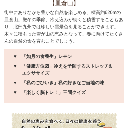
【皿倉山】
街中にありながら豊かな自然を楽しめる、標高約620mの
皿倉山。厳冬の季節、冷え込みが続くと積雪することもあ
り、北部九州では珍しい雪景色を見ることができます。
木々に積もった雪が山の恵みとなって、春に向けてたくさ
んの自然の命を育むことでしょう。
▼
「如月の食養生」レモン
▼
「健康方位図」冷えを予防するストレッチ&
エクササイズ
▼
「私のごひいき」私の好きなご当地の味
▼
「楽しく脳トレ！」三問クイズ