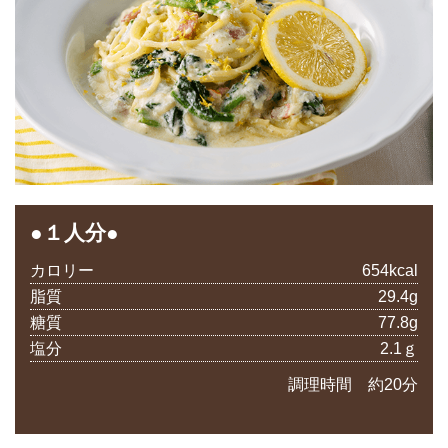
●１人分●
カロリー
654kcal
脂質
29.4g
糖質
77.8g
塩分
2.1ｇ
調理時間 約20分