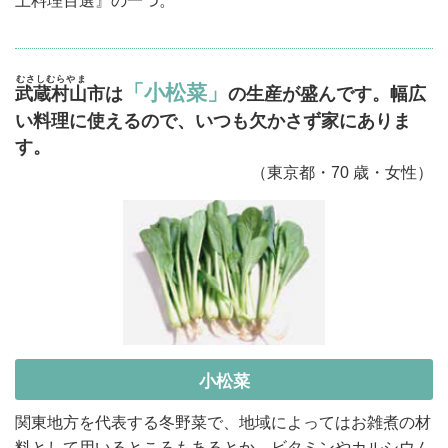
土料理百選』の一つ。
むさしむらやま
「小松菜」
武蔵村山
市は
の生産が盛んです。幅広
い料理に使えるので、いつも欠かさず家にありま
す。
（東京都・70 歳・女性）
小松菜
関東地方を代表する冬野菜で、地域によってはお雑煮の材
料として用いるところもあるとか。ビタミンやカルシウム