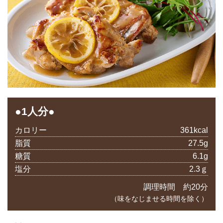
●1人分●
カロリー
361kcal
脂質
27.5g
糖質
6.1g
塩分
2.3ｇ
調理時間 約20分
（味をなじませる時間を除く）