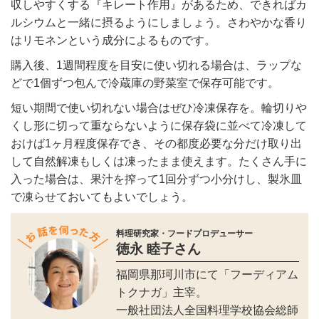
収しやすくする『キレート作用』があるため、できればカ
ルシウムと一緒に摂るようにしましょう。さわやかな香り
はリモネンという成分によるものです。
購入後、1週間程度を目安に使い切れる場合は、ラップな
どで1個ずつ包んで冷蔵庫の野菜室で保存可能です。
短い期間で使い切れない場合はぜひ冷凍保存を。輪切りや
くし形に切って重ならないように保存袋に並べて冷凍して
おけば1ヶ月程度保存でき、その都度必要な分だけ取り出
して自然解凍もしくは凍ったまま使えます。たくさん手に
入った場合は、果汁を搾って1回分ずつ小分けし、製氷皿
で凍らせておいてもよいでしょう。
料理研究家・フードプロデューサー
徳永 睦子さん
福岡県那珂川市にて「フーディアム
トクナガ」主宰。
一般社団法人全国料理学校協会総師