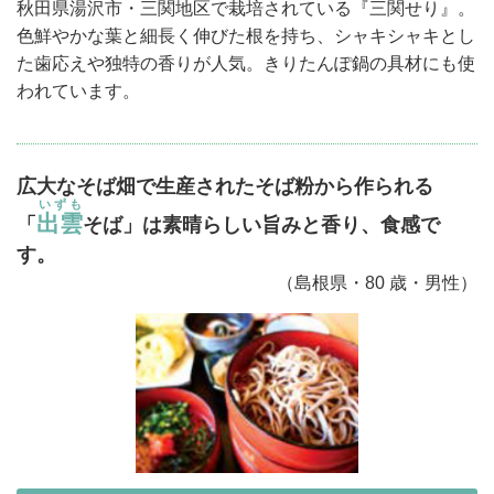
秋田県
湯沢
市・三関地区で栽培されている『
三関
せり』。
色鮮やかな葉と細長く伸びた根を持ち、シャキシャキとし
た歯応えや独特の香りが人気。きりたんぽ鍋の具材にも使
われています。
広大なそば畑で生産されたそば粉から作られる
いずも
出雲
「
そば」は素晴らしい旨みと香り、食感で
す。
（島根県・80 歳・男性）