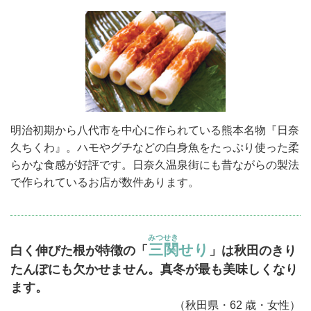
明治初期から八代市を中心に作られている熊本名物『日奈
久ちくわ』。ハモやグチなどの白身魚をたっぷり使った柔
らかな食感が好評です。日奈久温泉街にも昔ながらの製法
で作られているお店が数件あります。
みつせき
三関
せり
白く伸びた根が特徴の「
」は秋田のきり
たんぽにも欠かせません。真冬が最も美味しくなり
ます。
（秋田県・62 歳・女性）