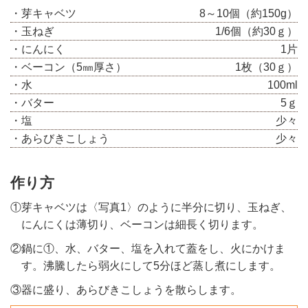
・芽キャベツ
8～10個（約150g）
・玉ねぎ
1/6個（約30ｇ）
・にんにく
1片
・ベーコン（5㎜厚さ）
1枚（30ｇ）
・水
100ml
・バター
5ｇ
・塩
少々
・あらびきこしょう
少々
作り方
①芽キャベツは〈写真1〉のように半分に切り、玉ねぎ、
にんにくは薄切り、ベーコンは細長く切ります。
②鍋に①、水、バター、塩を入れて蓋をし、火にかけま
す。沸騰したら弱火にして5分ほど蒸し煮にします。
③器に盛り、あらびきこしょうを散らします。