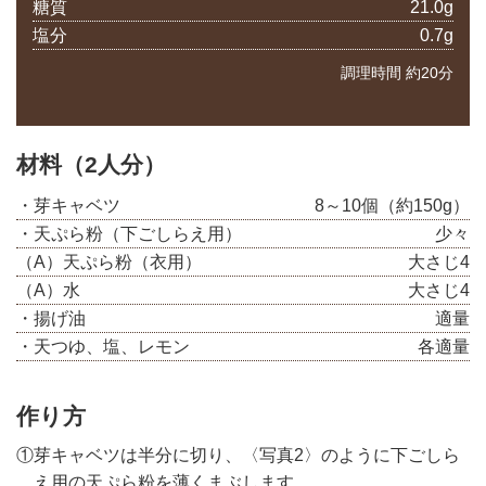
糖質
21.0g
塩分
0.7g
調理時間 約20分
材料（2人分）
・芽キャベツ
8～10個（約150g）
・天ぷら粉（下ごしらえ用）
少々
（A）天ぷら粉（衣用）
大さじ4
（A）水
大さじ4
・揚げ油
適量
・天つゆ、塩、レモン
各適量
作り方
①芽キャベツは半分に切り、〈写真2〉のように下ごしら
え用の天ぷら粉を薄くまぶします。