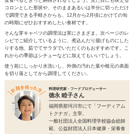
度食べるときっと納得されるでしょう。見た目にも映える
コロンとした形状や、そのままあるいは半分に切っただけ
で調理できる手軽さからも、12月から2月頃にかけての旬
の時期にぜひおすすめしたい食材です。
そんな芽キャベツの調理法は実にさまざま。次ページのレ
シピでご紹介しているように、煮込んだり揚げものにした
りする他、茹でてサラダでいただくのもおすすめです。こ
れからの季節はシチューなどに加えてもいいでしょう。
使う前にしっかり水洗いし、外側の汚れた葉や根元の表面
を切り落としてから調理してください。
料理研究家・フードプロデューサー
徳永 睦子さん
福岡県那珂川市にて「フーディアム
トクナガ」主宰。
一般社団法人全国料理学校協会総師
範、公益財団法人日本健康・栄養食