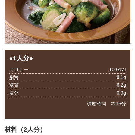
●1人分●
カロリー
103kcal
脂質
8.1g
糖質
6.2g
塩分
0.9g
調理時間 約15分
材料（2人分）