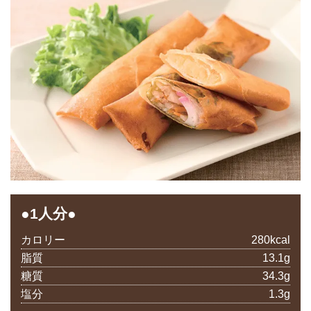
●1人分●
カロリー
280kcal
脂質
13.1g
糖質
34.3g
塩分
1.3g