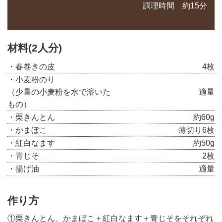
調理時間 約15分
材料(2人分)
・春巻きの皮
4枚
・小麦粉のり
（少量の小麦粉を水で溶いた
適量
もの）
・栗きんとん
約60g
・かまぼこ
薄切り6枚
・紅白なます
約50g
・青じそ
2枚
・揚げ油
適量
作り方
①栗きんとん、かまぼこ＋紅白なます＋青じそをそれぞれ