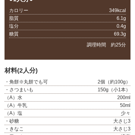
カロリー
349kcal
脂質
6.1g
塩分
0.4g
糖質
69.3g
調理時間 約25分
材料(2人分)
・角餅※丸餅でも可
2個（約100g）
・さつまいも
150g（小1本）
（A）水
200ml
（A）牛乳
50ml
（A）塩
少々
・砂糖
大さじ3
・きなこ
大さじ3