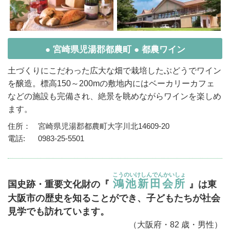
● 宮崎県児湯郡都農町 ● 都農ワイン
土づくりにこだわった広大な畑で栽培したぶどうでワイン
を醸造。標高150～200mの敷地内にはベーカリーカフェ
などの施設も完備され、絶景を眺めながらワインを楽しめ
ます。
住所：
宮崎県児湯郡都農町大字川北14609-20
電話:
0983-25-5501
こうのいけしんでんかいしょ
鴻池新田会所
国史跡・重要文化財の『
』は東
大阪市の歴史を知ることができ、子どもたちが社会
見学でも訪れています。
（大阪府・82 歳・男性）