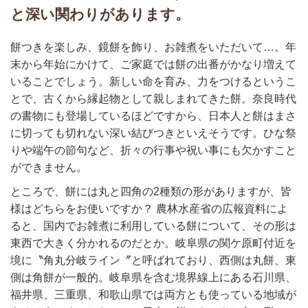
と深い関わりがあります。
餅つきを楽しみ、鏡餅を飾り、お雑煮をいただいて…。年
末から年始にかけて、ご家庭では餅の出番がかなり増えて
いることでしょう。新しい命を育み、力をつけるというこ
とで、古くから縁起物として親しまれてきた餅。奈良時代
の書物にも登場しているほどですから、日本人と餅はまさ
に切っても切れない深い結びつきといえそうです。ひな祭
りや端午の節句など、折々の行事や祝い事にも欠かすこと
ができません。
ところで、餅には丸と四角の2種類の形がありますが、皆
様はどちらをお使いですか？ 農林水産省の広報資料によ
ると、国内でお雑煮に利用している餅について、その形は
東西で大きく分かれるのだとか。岐阜県の関ケ原町付近を
境に〝角丸分岐ライン〞と呼ばれており、西側は丸餅、東
側は角餅が一般的。岐阜県を含む境界線上にある石川県、
福井県、三重県、和歌山県では両方とも使っている地域が