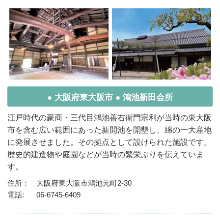
● 大阪府東大阪市 ● 鴻池新田会所
江戸時代の豪商・三代目鴻池善右衛門宗利が当時の東大阪
市を含む広い範囲にあった新開池を開墾し、綿の一大産地
に発展させました。その拠点として設けられた施設です。
歴史的建造物や庭園などが当時の繁栄ぶりを伝えていま
す。
住所：
大阪府東大阪市鴻池元町2-30
電話:
06-6745-6409