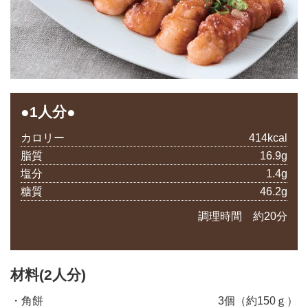
●1人分●
カロリー
414kcal
脂質
16.9g
塩分
1.4g
糖質
46.2g
調理時間 約20分
材料(2人分)
・角餅
3個（約150ｇ）