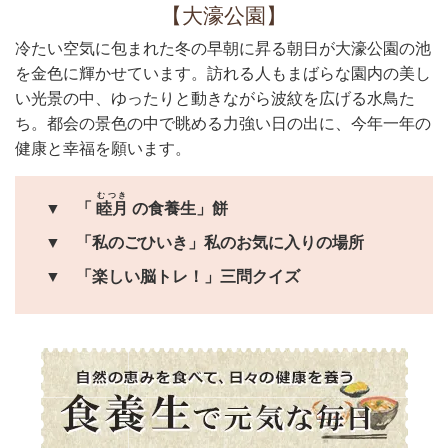
【大濠公園】
冷たい空気に包まれた冬の早朝に昇る朝日が大濠公園の池
を金色に輝かせています。訪れる人もまばらな園内の美し
い光景の中、ゆったりと動きながら波紋を広げる水鳥た
ち。都会の景色の中で眺める力強い日の出に、今年一年の
健康と幸福を願います。
むつき
▼
「
睦月
の食養生」餅
▼
「私のごひいき」私のお気に入りの場所
▼
「楽しい脳トレ！」三問クイズ