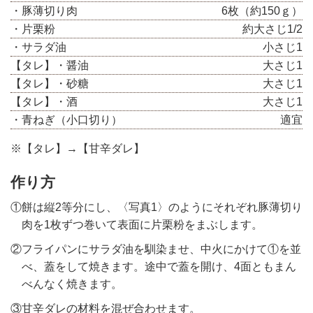
・豚薄切り肉
6枚（約150ｇ）
・片栗粉
約大さじ1/2
・サラダ油
小さじ1
【タレ】・醤油
大さじ1
【タレ】・砂糖
大さじ1
【タレ】・酒
大さじ1
・青ねぎ（小口切り）
適宜
※【タレ】→【甘辛ダレ】
作り方
①餅は縦2等分にし、〈写真1〉のようにそれぞれ豚薄切り
肉を1枚ずつ巻いて表面に片栗粉をまぶします。
②フライパンにサラダ油を馴染ませ、中火にかけて①を並
べ、蓋をして焼きます。途中で蓋を開け、4面ともまん
べんなく焼きます。
③甘辛ダレの材料を混ぜ合わせます。