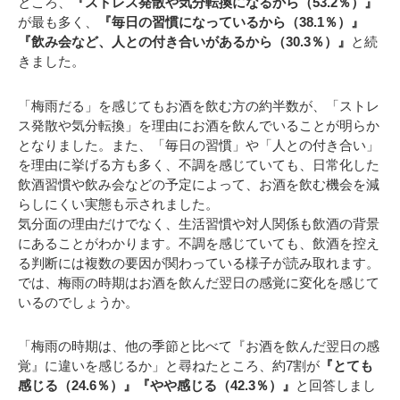
ところ、
『ストレス発散や気分転換になるから（53.2％）』
が最も多く、
『毎日の習慣になっているから（38.1％）』
『飲み会など、人との付き合いがあるから（30.3％）』
と続
きました。
「梅雨だる」を感じてもお酒を飲む方の約半数が、「ストレ
ス発散や気分転換」を理由にお酒を飲んでいることが明らか
となりました。また、「毎日の習慣」や「人との付き合い」
を理由に挙げる方も多く、不調を感じていても、日常化した
飲酒習慣や飲み会などの予定によって、お酒を飲む機会を減
らしにくい実態も示されました。
気分面の理由だけでなく、生活習慣や対人関係も飲酒の背景
にあることがわかります。不調を感じていても、飲酒を控え
る判断には複数の要因が関わっている様子が読み取れます。
では、梅雨の時期はお酒を飲んだ翌日の感覚に変化を感じて
いるのでしょうか。
「梅雨の時期は、他の季節と比べて『お酒を飲んだ翌日の感
覚』に違いを感じるか」と尋ねたところ、約7割が
『とても
感じる（24.6％）』『やや感じる（42.3％）』
と回答しまし