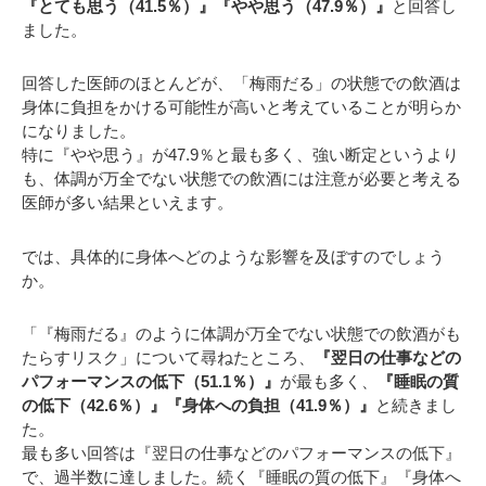
『とても思う（41.5％）』『やや思う（47.9％）』
と回答し
ました。
回答した医師のほとんどが、「梅雨だる」の状態での飲酒は
身体に負担をかける可能性が高いと考えていることが明らか
になりました。
特に『やや思う』が47.9％と最も多く、強い断定というより
も、体調が万全でない状態での飲酒には注意が必要と考える
医師が多い結果といえます。
では、具体的に身体へどのような影響を及ぼすのでしょう
か。
「『梅雨だる』のように体調が万全でない状態での飲酒がも
たらすリスク」について尋ねたところ、
『翌日の仕事などの
パフォーマンスの低下（51.1％）』
が最も多く、
『睡眠の質
の低下（42.6％）』『身体への負担（41.9％）』
と続きまし
た。
最も多い回答は『翌日の仕事などのパフォーマンスの低下』
で、過半数に達しました。続く『睡眠の質の低下』『身体へ