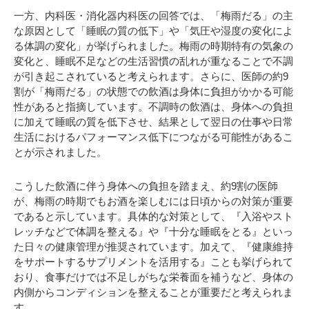
一方、内科医・消化器内科医の回答では、「梅雨だる」の主
な原因として「睡眠の質の低下」や「気圧や湿度の変化によ
る体調の変化」が挙げられました。梅雨の時期特有の気象の
変化と、睡眠不足などの生活習慣の乱れが重なることで不調
が引き起こされていると考えられます。さらに、医師の約9
割が「梅雨だる」の状態での飲酒は身体に負担がかかる可能
性があると指摘しています。不調時の飲酒は、身体への負担
に加えて睡眠の質を低下させ、結果として翌日の仕事や日常
生活におけるパフォーマンス低下につながる可能性があるこ
とが示されました。
こうした飲酒に伴う身体への負担を踏まえ、約9割の医師
が、梅雨の時期でもお酒を楽しむには日頃からの対策が重要
であると示しています。具体的な対策として、『入浴やスト
レッチなどで体調を整える』や『十分な睡眠をとる』といっ
た日々の健康管理が推奨されています。加えて、『健康維持
をサポートするサプリメントを活用する』ことも挙げられて
おり、食事だけでは不足しがちな栄養面を補うなど、身体の
内側からコンディションを整えることが重要だと考えられま
す。