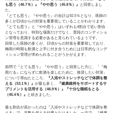
も思う（46.7％）』『やや思う（45.8％）』
と回答しまし
た。
『とても思う』『やや思う』の合計は92.5％となり、医師の
多くが日頃からの対策を重要視していることがわかります。
『とても思う』と『やや思う』はいずれも4割台で近い割合
となっており、特別な場面だけでなく、普段のコンディショ
ン管理を意識する必要があると見られているようです。
回答した医師の多くが、日頃からの対策を重要視しており、
梅雨の時期も飲酒と上手に付き合うためには日常的なコンデ
ィション管理が求められることがうかがえます。
前問で『とても思う』『やや思う』と回答した方に、「『梅
雨だる』にならずに飲酒を楽しむために、推奨したい対策」
について尋ねたところ、
『入浴やストレッチなどで体調を整
える（53.1％）』
が最も多く、
『健康維持をサポートするサ
プリメントを活用する（46.9％）』『十分な睡眠をとる
（45.4％）』
と続きました。
最も割合が高かったのは『入浴やストレッチなどで体調を整
える』で、半数を超える結果となりました。一方で、『健康