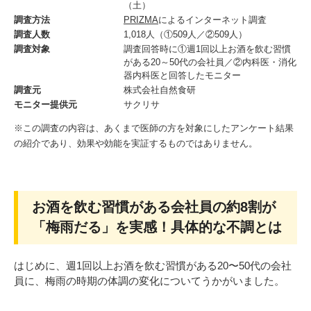
（土）
調査方法
PRIZMA
によるインターネット調査
調査人数
1,018人（①509人／②509人）
調査対象
調査回答時に①週1回以上お酒を飲む習慣
がある20～50代の会社員／②内科医・消化
器内科医と回答したモニター
調査元
株式会社自然食研
モニター提供元
サクリサ
※この調査の内容は、あくまで医師の方を対象にしたアンケート結果
の紹介であり、効果や効能を実証するものではありません。
お酒を飲む習慣がある会社員の約8割が
「梅雨だる」を実感！具体的な不調とは
はじめに、週1回以上お酒を飲む習慣がある20〜50代の会社
員に、梅雨の時期の体調の変化についてうかがいました。