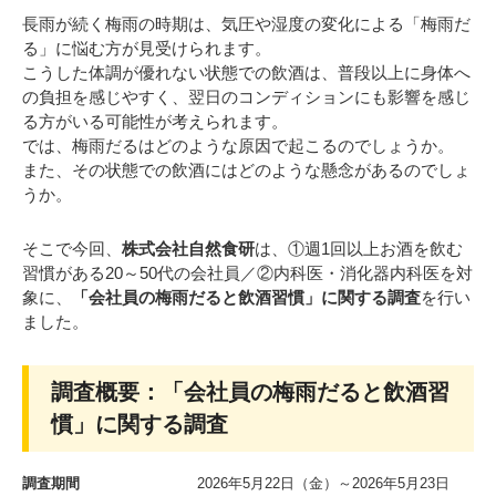
長雨が続く梅雨の時期は、気圧や湿度の変化による「梅雨だ
る」に悩む方が見受けられます。
こうした体調が優れない状態での飲酒は、普段以上に身体へ
の負担を感じやすく、翌日のコンディションにも影響を感じ
る方がいる可能性が考えられます。
では、梅雨だるはどのような原因で起こるのでしょうか。
また、その状態での飲酒にはどのような懸念があるのでしょ
うか。
そこで今回、
株式会社自然食研
は、①週1回以上お酒を飲む
習慣がある20～50代の会社員／②内科医・消化器内科医を対
象に、
「会社員の梅雨だると飲酒習慣」に関する調査
を行い
ました。
調査概要：「会社員の梅雨だると飲酒習
慣」に関する調査
調査期間
2026年5月22日（金）～2026年5月23日