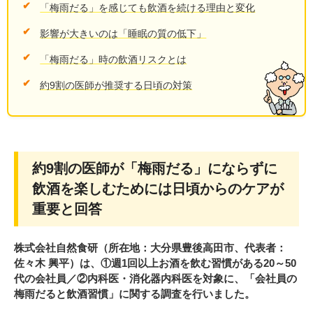
「梅雨だる」を感じても飲酒を続ける理由と変化
影響が大きいのは「睡眠の質の低下」
「梅雨だる」時の飲酒リスクとは
約9割の医師が推奨する日頃の対策
約9割の医師が「梅雨だる」にならずに
飲酒を楽しむためには日頃からのケアが
重要と回答
株式会社自然食研（所在地：大分県豊後高田市、代表者：
佐々木 興平）は、①週1回以上お酒を飲む習慣がある20～50
代の会社員／②内科医・消化器内科医を対象に、「会社員の
梅雨だると飲酒習慣」に関する調査を行いました。