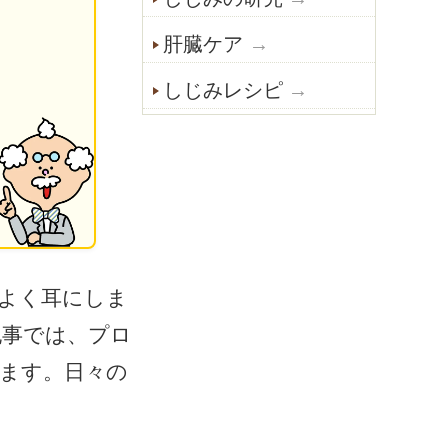
肝臓ケア
しじみレシピ
よく耳にしま
記事では、プロ
ます。日々の