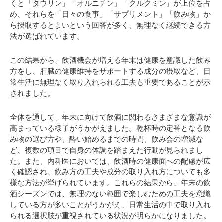
くと「タウリン」「オルニチン」「クルクミン」が上位を占
め、それらを「日々の食事」「サプリメント」「飲み物」か
ら摂取するとよいという回答が多く、無理なく継続できる方
法が選ばれています。
この結果から、飲酒機会が増える年末は健康を意識した飲み
方をし、肝臓の健康維持をサポートする成分の摂取など、日
常生活に無理なく取り入れられる工夫も重要であることが示
されました。
全体を通して、年末に向けて飲酒に関わるさまざまな意識が
高まっている様子がうかがえました。乾杯時の定番となる飲
み物の選び方や、酔い始めるまでの時間、飲み会の増減な
ど、複数の項目で自身の体調を踏まえた行動が見られまし
た。また、内科医においては、飲酒時の健康面への配慮が広
く確認され、飲み方の工夫や成分の取り入れ方についても多
様な方法が挙げられています。これらの結果から、年末の飲
酒シーズンでは、無理のない範囲で楽しむための工夫を意識
している方が多いことがうかがえ、日常生活の中で取り入れ
られる選択肢が重視されている状況が明らかになりました。