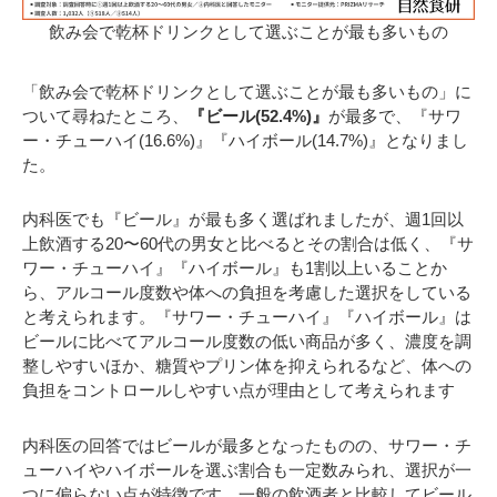
飲み会で乾杯ドリンクとして選ぶことが最も多いもの
「飲み会で乾杯ドリンクとして選ぶことが最も多いもの」に
ついて尋ねたところ、
『ビール(52.4%)』
が最多で、『サワ
ー・チューハイ(16.6%)』『ハイボール(14.7%)』となりまし
た。
内科医でも『ビール』が最も多く選ばれましたが、週1回以
上飲酒する20〜60代の男女と比べるとその割合は低く、『サ
ワー・チューハイ』『ハイボール』も1割以上いることか
ら、アルコール度数や体への負担を考慮した選択をしている
と考えられます。『サワー・チューハイ』『ハイボール』は
ビールに比べてアルコール度数の低い商品が多く、濃度を調
整しやすいほか、糖質やプリン体を抑えられるなど、体への
負担をコントロールしやすい点が理由として考えられます
内科医の回答ではビールが最多となったものの、サワー・チ
ューハイやハイボールを選ぶ割合も一定数みられ、選択が一
つに偏らない点が特徴です。一般の飲酒者と比較してビール