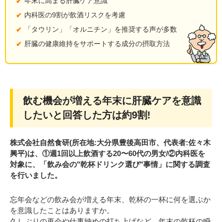
年末に高まる肝臓ケア意識
内科医の9割が飲酒リスクを考慮
「タウリン」「オルニチン」を推奨する声が多数
肝臓の健康維持をサポートする成分の摂取方法
飲む機会が増える年末に肝臓ケアを意識
したいと回答した方は約9割!
株式会社自然食研(所在地:大分県豊後高田市、代表者:佐々木
興平)は、①週1回以上飲酒する20〜60代の男女/②内科医を
対象に、「飲み会の"乾杯ドリンク選び"事情」に関する調査
を行いました。
忘年会などの飲み会が増える年末、乾杯の一杯に何を選ぶか
を意識したことはありますか。
久しぶりの再会や仕事納めの打ち上げなど、年末の乾杯の瞬