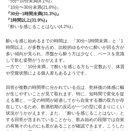
『5分~10分未満(8.1%)』
『10分〜30分未満(21.6%)』
『30分~1時間未満(31.3%)』
『1時間以上(31.9%)』
『酔いを感じることはない(4.2%)』
酔いを感じ始めるまでの時間は、「30分~1時間未満」と「1
時間以上」が多数を占め、比較的ゆるやかに酔いが回る方が
多い傾向が見られ、序盤から酔う方は少なく、ペースを意識
して飲む姿勢がうかがえます。
一方で、「10分未満」で酔いを感じる方も一定数おり、体質
や空腹状態による個人差もあるようです。
回答が複数の時間帯に分かれている点は、乾杯後の体感に幅
が生じやすいことが見て取れます。特に、短時間で変化を捉
える層と、一定の時間が経過してから自覚する層の双方が存
在しているため、飲酒初期の反応が一つの型に収まりにくい
状況がうかがえます。また、「酔いを感じることはない」と
する回答が含まれていることから、飲み始めの段階では自覚
の有無そのものにも差があることが確認できます。こうした