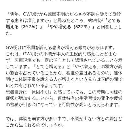
「例年、GW明けから原因不明のだるさや不調を訴えて受診
する患者は増えますか」と尋ねたところ、約9割が
『とても
増える（39.7％）』 『やや増える（52.2％）』
と回答しまし
た。
GW明けに不調を訴える患者が増える傾向がみられます。
これは、GW明けの不調が本人の主観的な感覚にとどまら
ず、医療現場でも一定の傾向として認識されていることを示
しています。「とても増える」と「やや増える」の双方が高
い割合を占めていることから、程度の差はあるものの、連休
明けに体調不良を訴える人が増えるという見方は医師の間で
広く共有されているようです。
患者自身は「原因不明」と感じていても、この時期に同様の
症状が増加することから、連休特有の生活習慣の変化や疲労
の蓄積が引き金になっている可能性が高いと考えられます。
では、体調を崩す方が多い中で、不調が出ない方との差はど
こから生まれるのでしょうか。