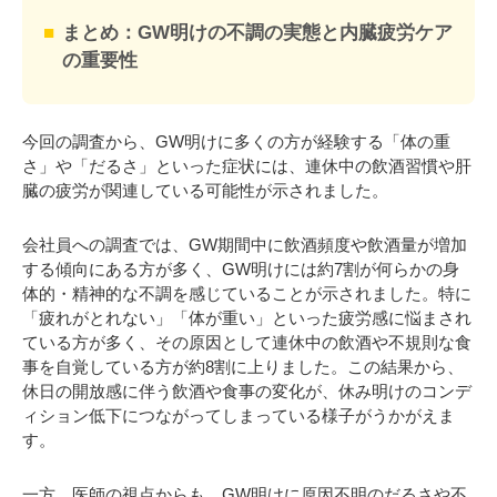
まとめ：GW明けの不調の実態と内臓疲労ケア
の重要性
今回の調査から、GW明けに多くの方が経験する「体の重
さ」や「だるさ」といった症状には、連休中の飲酒習慣や肝
臓の疲労が関連している可能性が示されました。
会社員への調査では、GW期間中に飲酒頻度や飲酒量が増加
する傾向にある方が多く、GW明けには約7割が何らかの身
体的・精神的な不調を感じていることが示されました。特に
「疲れがとれない」「体が重い」といった疲労感に悩まされ
ている方が多く、その原因として連休中の飲酒や不規則な食
事を自覚している方が約8割に上りました。この結果から、
休日の開放感に伴う飲酒や食事の変化が、休み明けのコンデ
ィション低下につながってしまっている様子がうかがえま
す。
一方、医師の視点からも、GW明けに原因不明のだるさや不