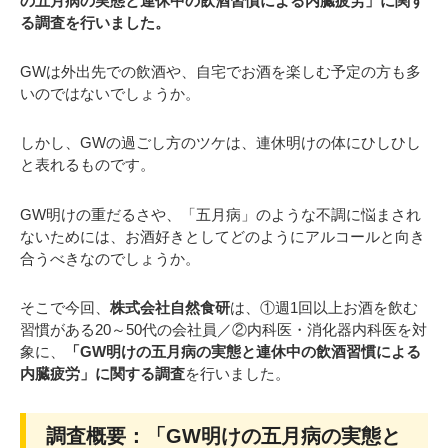
の五月病の実態と連休中の飲酒習慣による内臓疲労」に関す
る調査を行いました。
GWは外出先での飲酒や、自宅でお酒を楽しむ予定の方も多
いのではないでしょうか。
しかし、GWの過ごし方のツケは、連休明けの体にひしひし
と表れるものです。
GW明けの重だるさや、「五月病」のような不調に悩まされ
ないためには、お酒好きとしてどのようにアルコールと向き
合うべきなのでしょうか。
そこで今回、
株式会社自然食研
は、①週1回以上お酒を飲む
習慣がある20～50代の会社員／②内科医・消化器内科医を対
象に、
「GW明けの五月病の実態と連休中の飲酒習慣による
内臓疲労」に関する調査
を行いました。
調査概要：「GW明けの五月病の実態と