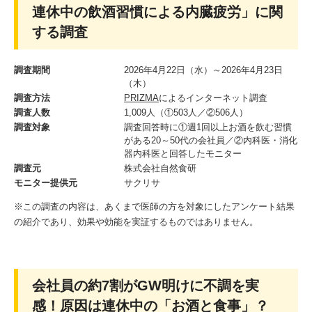
連休中の飲酒習慣による内臓疲労」に関
する調査
調査期間
2026年4月22日（水）～2026年4月23日
（木）
調査方法
PRIZMA
によるインターネット調査
調査人数
1,009人（①503人／②506人）
調査対象
調査回答時に①週1回以上お酒を飲む習慣
がある20～50代の会社員／②内科医・消化
器内科医と回答したモニター
調査元
株式会社自然食研
モニター提供元
サクリサ
※この調査の内容は、あくまで医師の方を対象にしたアンケート結果
の紹介であり、効果や効能を実証するものではありません。
会社員の約7割がGW明けに不調を実
感！原因は連休中の「お酒と食事」？