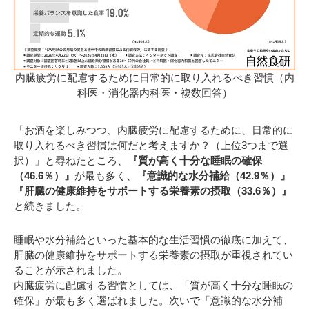
内臓疲労に配慮するために日常的に取り入れるべき習慣（内
科医・消化器内科医・複数回答）
「お酒を楽しみつつ、内臓疲労に配慮するために、日常的に
取り入れるべき習慣は何だと考えますか？（上位3つまで選
択）」と尋ねたところ、
『質が高く十分な睡眠の確保
（46.6％）』
が最も多く、
『意識的な水分補給（42.9％）』
『肝臓の健康維持をサポートする栄養素の摂取（33.6％）』
と続きました。
睡眠や水分補給といった基本的な生活習慣の徹底に加えて、
肝臓の健康維持をサポートする栄養素の摂取が重視されてい
ることが示されました。
内臓疲労に配慮する習慣としては、「質が高く十分な睡眠の
確保」が最も多く選ばれました。次いで「意識的な水分補