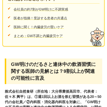
会社員の約7割がGW明けに不調実感
医者が指摘！受診する患者の共通点
医師に聞く！内臓疲労の賢いケア
まとめ：GW不調と内臓疲労ケア
GW明けのだるさと連休中の飲酒習慣に
関する医師の見解とは？9割以上が関連
の可能性に言及
株式会社自然食研（所在地：大分県豊後高田市、代表者：
佐々木 興平）は、①週1回以上お酒を飲む習慣がある20～50
代の会社員／②内科医・消化器内科医を対象に、「GW明け