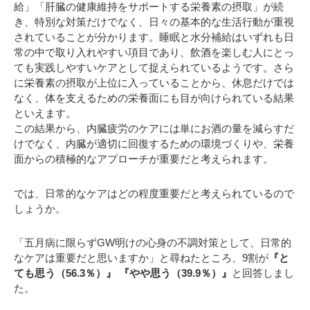
給」「肝臓の健康維持をサポートする栄養素の摂取」が続
き、特別な対策だけでなく、日々の基本的な生活行動が重視
されていることが分かります。睡眠と水分補給はいずれも日
常の中で取り入れやすい項目であり、飲酒を楽しむ人にとっ
ても実践しやすいケアとして捉えられているようです。さら
に栄養素の摂取が上位に入っていることから、休息だけでは
なく、体を支えるための栄養面にも目が向けられている結果
といえます。
この結果から、内臓疲労のケアには単にお酒の量を減らすだ
けでなく、内臓が適切に回復するための環境づくりや、栄養
面からの積極的なアプローチが重要だと考えられます。
では、日常的なケアはどの程度重要だと考えられているので
しょうか。
「五月病に限らずGW明けの心身の不調対策として、日常的
なケアは重要だと思いますか」と尋ねたところ、9割が
『と
ても思う（56.3％）』 『やや思う（39.9％）』
と回答しまし
た。