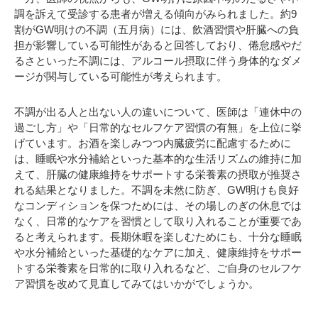
調を訴えて受診する患者が増える傾向がみられました。約9
割がGW明けの不調（五月病）には、飲酒習慣や肝臓への負
担が影響している可能性があると回答しており、倦怠感やだ
るさといった不調には、アルコール摂取に伴う身体的なダメ
ージが関与している可能性が考えられます。
不調が出る人と出ない人の違いについて、医師は「連休中の
過ごし方」や「日常的なセルフケア習慣の有無」を上位に挙
げています。お酒を楽しみつつ内臓疲労に配慮するために
は、睡眠や水分補給といった基本的な生活リズムの維持に加
えて、肝臓の健康維持をサポートする栄養素の摂取が推奨さ
れる結果となりました。不調を未然に防ぎ、GW明けも良好
なコンディションを保つためには、その場しのぎの休息では
なく、日常的なケアを習慣として取り入れることが重要であ
ると考えられます。長期休暇を楽しむためにも、十分な睡眠
や水分補給といった基礎的なケアに加え、健康維持をサポー
トする栄養素を日常的に取り入れるなど、ご自身のセルフケ
ア習慣を改めて見直してみてはいかがでしょうか。