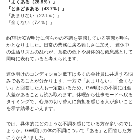
『よくある（26.8％）』
『ときどきある（43.7％）』
『あまりない（22.1％）』
『全くない（7.4％）』
約7割がGW明けに何らかの不調を実感している実態が明ら
かとなりました。日常の業務に戻る難しさに加え、 連休中
の生活リズムの乱れが、意欲の低下や身体的な倦怠感として
同時に表れていると考えられます。
連休明けのコンディション低下は多くの会社員に共通する悩
みであることが分かります。一方で「あまりない」「全くな
い」と回答した人も一定数いるため、GW明けの不調には個
人差があることも読み取れます。休暇から仕事モードへ戻る
タイミングで、心身の切り替えに負担を感じる人が多いこと
を示す結果といえます。
では、具体的にどのような不調を感じている方が多いのでし
ょうか。GW明けの体の不調について「ある」と回答した方
にうかがいました。